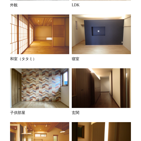
外観
LDK
和室（タタミ）
寝室
子供部屋
玄関