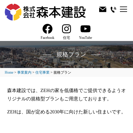
Facebook
住宅
YouTube
規格プラン
Home
>
事業案内
>
住宅事業
>
規格プラン
森本建設では、ZEHの家を低価格でご提供できるようオ
リジナルの規格型プランもご用意しております。
ZEHは、国が定める2030年に向けた新しい住まいです。