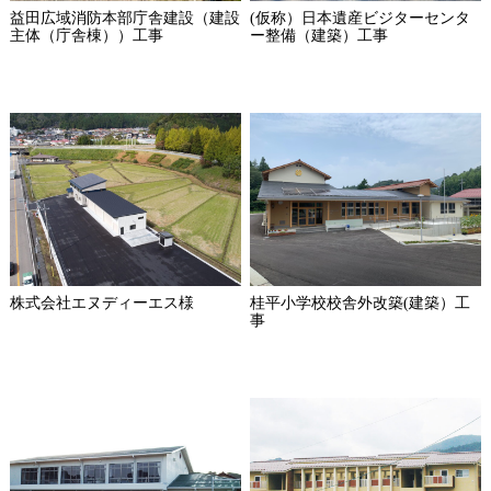
益田広域消防本部庁舎建設（建設
(仮称）日本遺産ビジターセンタ
主体（庁舎棟））工事
ー整備（建築）工事
株式会社エヌディーエス様
桂平小学校校舎外改築(建築）工
事