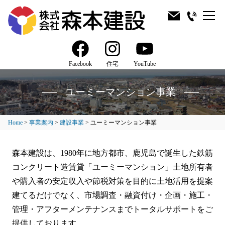
Facebook
住宅
YouTube
ユーミーマンション事業
Home
>
事業案内
>
建設事業
>
ユーミーマンション事業
森本建設は、1980年に地方都市、鹿児島で誕生した鉄筋
コンクリート造賃貸「ユーミーマンション」土地所有者
や購入者の安定収入や節税対策を目的に土地活用を提案
建てるだけでなく、市場調査・融資付け・企画・施工・
管理・アフターメンテナンスまでトータルサポートをご
提供しております。