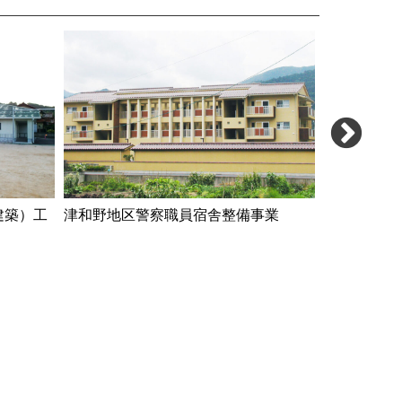
建築）工
津和野地区警察職員宿舎整備事業
益田広域消
（庁舎棟）