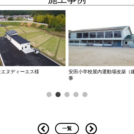
社エヌディーエス様
安田小学校屋内運動場改築（
事
一覧